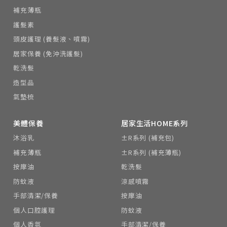
補充薄瓶
護髮素
頭皮護理 (養髮液、噴霧)
居家保養 (免沖洗護髮)
乾洗髮
造型品
氣墊梳
美體保養
居家生活HOME系列
沐浴乳
±R系列 (補充包)
補充薄瓶
±R系列 (補充薄瓶)
按摩油
乾洗髮
防蚊液
涼感噴霧
手部清潔/保養
按摩油
個人口腔護理
防蚊液
個人香氛
手部清潔/保養