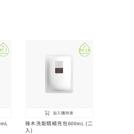
97.7
95.19
加入購物車
mL
辣木洗髮精補充包600mL (二
入)