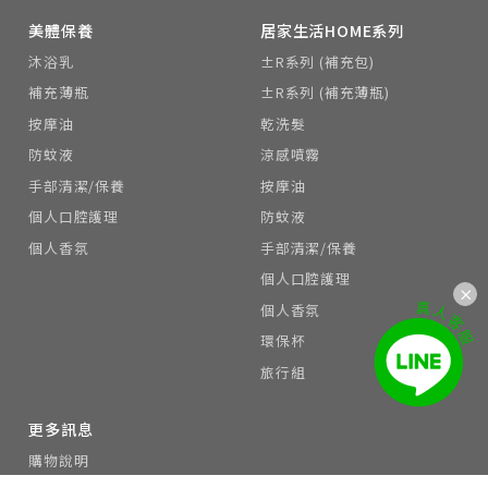
美體保養
居家生活HOME系列
沐浴乳
±R系列 (補充包)
補充薄瓶
±R系列 (補充薄瓶)
按摩油
乾洗髮
防蚊液
涼感噴霧
手部清潔/保養
按摩油
個人口腔護理
防蚊液
個人香氛
手部清潔/保養
個人口腔護理
個人香氛
環保杯
旅行組
更多訊息
購物說明