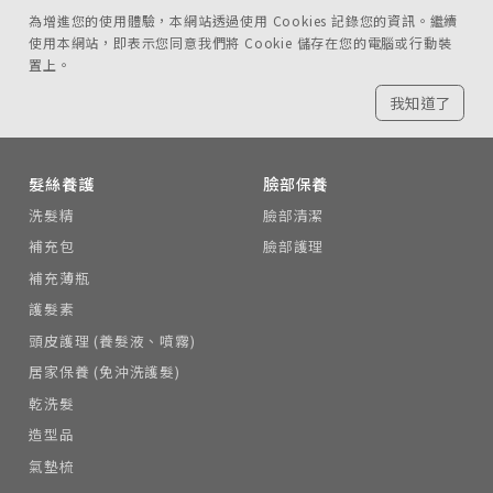
為增進您的使用體驗，本網站透過使用 Cookies 記錄您的資訊。繼續
使用本網站，即表示您同意我們將 Cookie 儲存在您的電腦或行動裝
置上。
我知道了
髮絲養護
臉部保養
洗髮精
臉部清潔
補充包
臉部護理
補充薄瓶
護髮素
頭皮護理 (養髮液、噴霧)
居家保養 (免沖洗護髮)
乾洗髮
造型品
氣墊梳