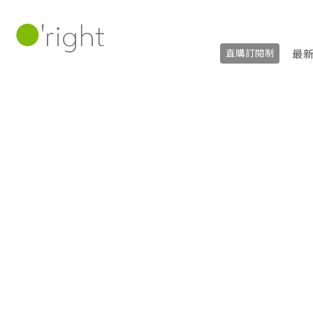
最
直購訂閱制