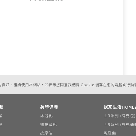
您的資訊。繼續使用本網站，即表示您同意我們將 Cookie 儲存在您的電腦或行動
養
美體保養
居家生活HOME
潔
沐浴乳
±R系列 (補充包)
理
補充薄瓶
±R系列 (補充薄
按摩油
乾洗髮