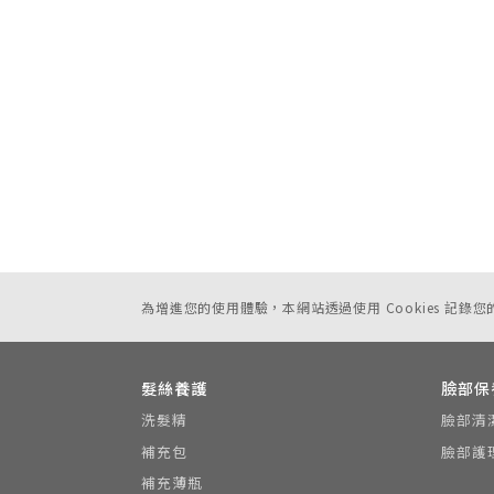
為增進您的使用體驗，本網站透過使用 Cookies 記錄
髮絲養護
臉部保
洗髮精
臉部清
補充包
臉部護
補充薄瓶