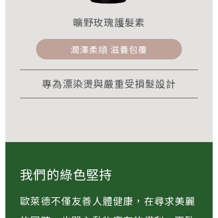
曠野玫瑰護髮素
潤澤柔順 滋養包覆
專為漂染燙與嚴重受損髮設計
我們的綠色堅持
歐萊德不僅友善人體健康，在尋求美麗