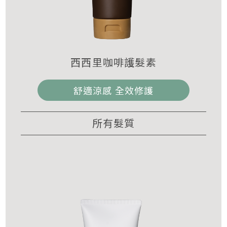
西西里咖啡護髮素
舒適涼感 全效修護
所有髮質