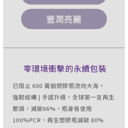
豐潤亮麗
零環境衝擊的永續包裝
已阻止 600 萬個塑膠瓶流向大海。
強韌結構 | 手感升級，全球第一支再生
壓頭，減碳66%，瓶身皆使用
100%PCR，再生塑膠瓶減碳 80%