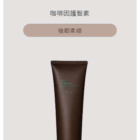
咖啡因護髮素
強韌柔順