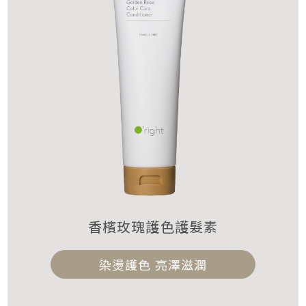
香檳玫瑰護色護髮素
染燙護色 亮澤滋潤