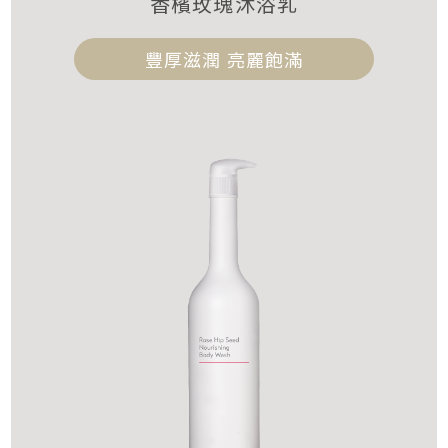
香檳玫瑰沐浴乳
豐厚滋潤 亮麗飽滿