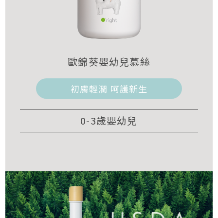
歐錦葵嬰幼兒慕絲
初膚輕潤 呵護新生
0-3歲嬰幼兒