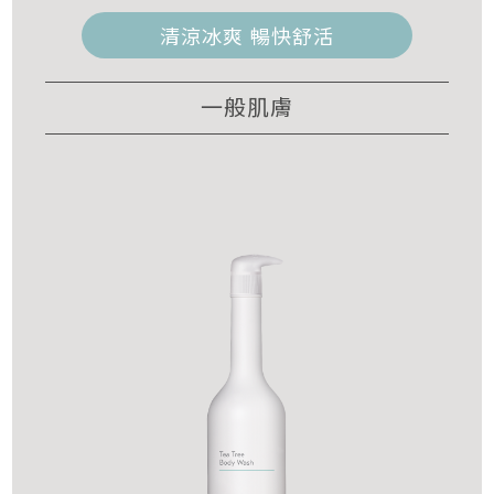
清涼冰爽 暢快舒活
一般肌膚