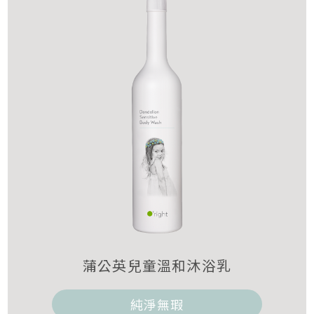
蒲公英兒童溫和沐浴乳
純淨無瑕