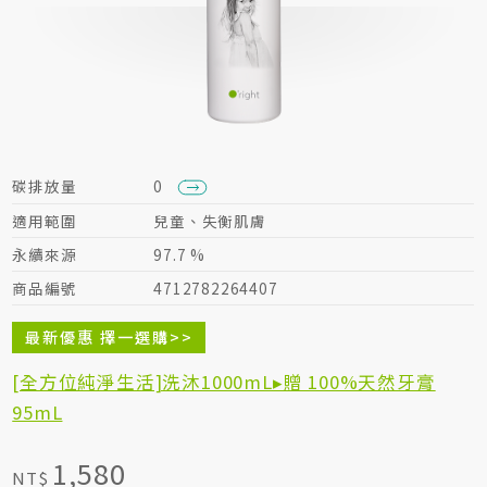
居家生活HOME系列
綠色生活指南
碳排放量
0
適用範圍
兒童、失衡肌膚
永續來源
97.7 %
商品編號
4712782264407
最新優惠 擇一選購>>
[全方位純淨生活]洗沐1000mL▸贈 100%天然牙膏
95mL
1,580
NT$