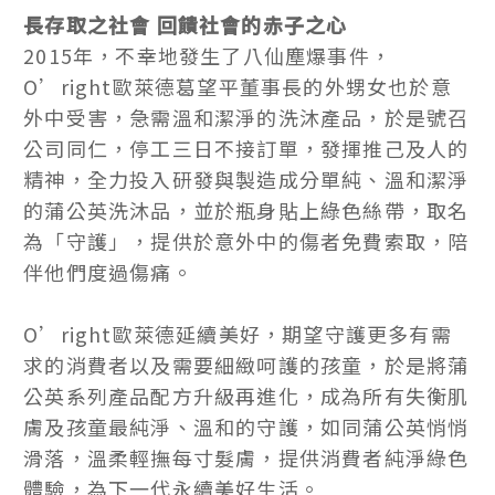
長存取之社會 回饋社會的赤子之心
2015年，不幸地發生了八仙塵爆事件，
O’right歐萊德葛望平董事長的外甥女也於意
外中受害，急需溫和潔淨的洗沐產品，於是號召
公司同仁，停工三日不接訂單，發揮推己及人的
精神，全力投入研發與製造成分單純、溫和潔淨
的蒲公英洗沐品，並於瓶身貼上綠色絲帶，取名
為「守護」，提供於意外中的傷者免費索取，陪
伴他們度過傷痛。
O’right歐萊德延續美好，期望守護更多有需
求的消費者以及需要細緻呵護的孩童，於是將蒲
公英系列產品配方升級再進化，成為所有失衡肌
膚及孩童最純淨、溫和的守護，如同蒲公英悄悄
滑落，溫柔輕撫每寸髮膚，提供消費者純淨綠色
體驗，為下一代永續美好生活。