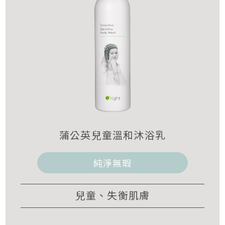
蒲公英兒童溫和沐浴乳
純淨無瑕
兒童、失衡肌膚