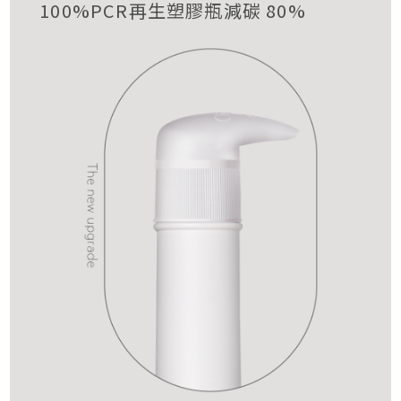
100%PCR再生塑膠瓶減碳 80%