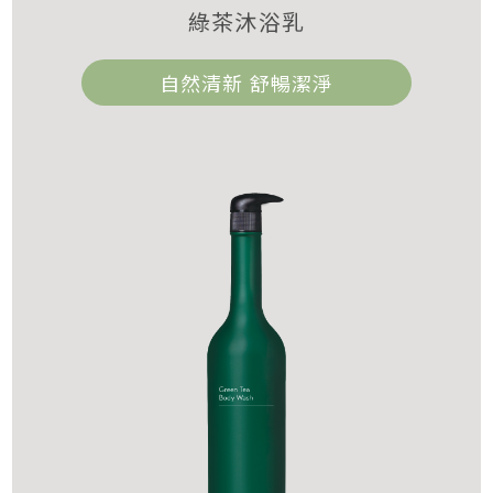
綠茶沐浴乳
自然清新 舒暢潔淨