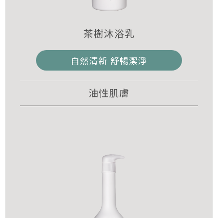
茶樹沐浴乳
自然清新 舒暢潔淨
油性肌膚