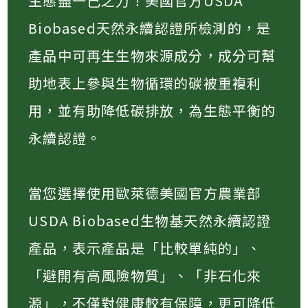
生態盡一己之力！美國官方USDA
Biobased天然永續認證所檢測的，是
產品中可再生生物來源成分，成分可幫
助地表上參與生物循環的碳被重複利
用，並有助降低碳排放，為生態平衡的
永續認證。
當您選擇使用歐萊德美國官方農業部
USDA Biobased生物基天然永續認證
產品，表示產品是「比較單純的」、
「避開有高風險物質」、「非石化來
源」，不僅對健康較有保障，更可降低