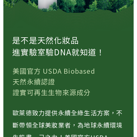
是不是天然化妝品
進實驗室驗DNA就知道！
美國官方 USDA Biobased
天然永續認證
證實可再生生物來源成分
歐萊德致力提供永續全綠生活方案，不
斷帶領全球美妝業者，為地球永續環境