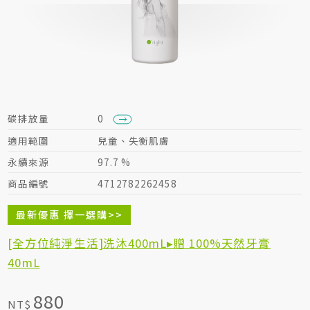
居家生活HOME系列
綠色生活指南
碳排放量
0
適用範圍
兒童、失衡肌膚
永續來源
97.7 %
商品編號
4712782262458
最新優惠 擇一選購>>
[全方位純淨生活]洗沐400mL▸贈 100%天然牙膏
40mL
880
NT$