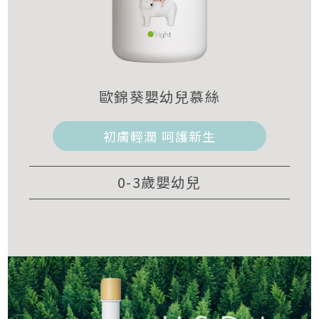
歐錦葵嬰幼兒慕絲
初膚輕潤 呵護新生
0-3歲嬰幼兒