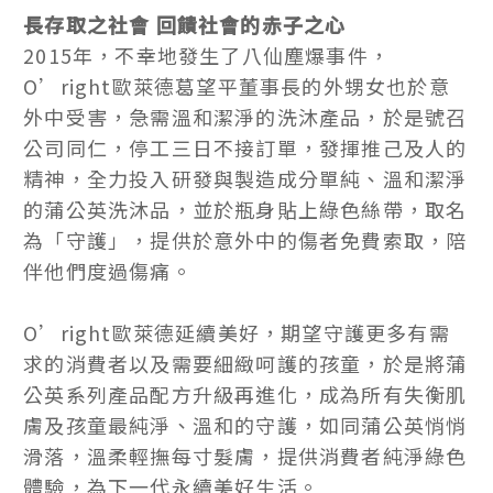
長存取之社會 回饋社會的赤子之心
2015年，不幸地發生了八仙塵爆事件，
O’right歐萊德葛望平董事長的外甥女也於意
外中受害，急需溫和潔淨的洗沐產品，於是號召
公司同仁，停工三日不接訂單，發揮推己及人的
精神，全力投入研發與製造成分單純、溫和潔淨
的蒲公英洗沐品，並於瓶身貼上綠色絲帶，取名
為「守護」，提供於意外中的傷者免費索取，陪
伴他們度過傷痛。
O’right歐萊德延續美好，期望守護更多有需
求的消費者以及需要細緻呵護的孩童，於是將蒲
公英系列產品配方升級再進化，成為所有失衡肌
膚及孩童最純淨、溫和的守護，如同蒲公英悄悄
滑落，溫柔輕撫每寸髮膚，提供消費者純淨綠色
體驗，為下一代永續美好生活。