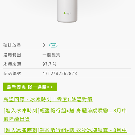
居家生活HOME系列
綠色生活指南
碳排放量
0
適用範圍
一般髮質
永續來源
97.7 %
商品編號
4712782262878
最新優惠 擇一選購>>
高溫回應．冰凍時刻｜零度C降溫對策
[進入冰凍時刻]輕盈隨行組▸贈 身體涼感噴霧 - 8月中
旬陸續出貨
[進入冰凍時刻]輕盈隨行組▸贈 衣物冰凍噴霧 - 8月中