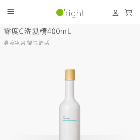
髮絲養護
洗髮精
400mL
零度C洗髮精400mL
零度C洗髮精400mL
清涼冰爽 暢快舒活
直購訂閱制
最新活動
零碳禮盒
經典咖啡因系列
髮絲養護
臉部保養
美體保養