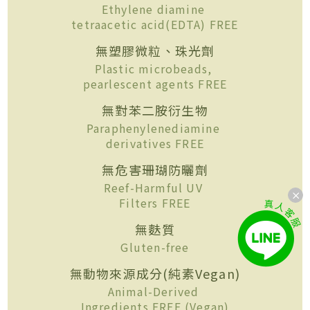
Ethylene diamine
tetraacetic acid(EDTA) FREE
無塑膠微粒、珠光劑
Plastic microbeads,
pearlescent agents FREE
無對苯二胺衍生物
Paraphenylenediamine
derivatives FREE
無危害珊瑚防曬劑
Reef-Harmful UV
Filters FREE
無麩質
Gluten-free
無動物來源成分(純素Vegan)
Animal-Derived
Ingredients FREE (Vegan)