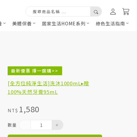
養
美體保養
居家生活HOME系列
綠色生活指南
最新優惠 擇一選購>>
[全方位純淨生活]洗沐1000mL▸贈
100%天然牙膏95mL
1,580
NT$
數量