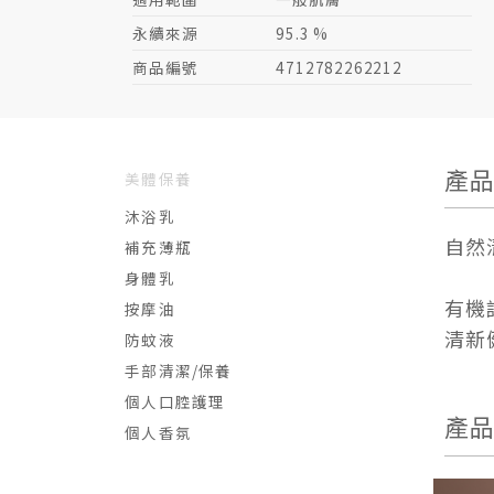
永續來源
95.3 %
商品編號
4712782262212
產
美體保養
沐浴乳
自然
補充薄瓶
身體乳
有機
按摩油
清新
防蚊液
手部清潔/保養
個人口腔護理
產
個人香氛