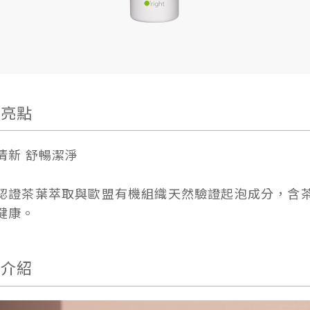
品亮點
清新 舒暢潔淨
認證茶葉萃取與歐盟有機組織天然驗證起泡成分，含
健康。
品介紹