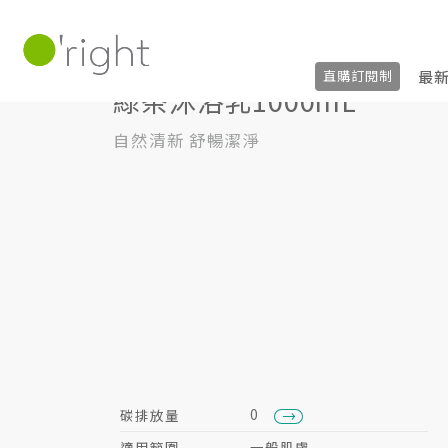
美體保養
沐浴乳
1000mL
綠茶沐浴乳1
最
直購訂閱制
綠茶沐浴乳1000mL
自然清新 舒暢潔淨
0
碳排放量
適用範圍
一般肌膚