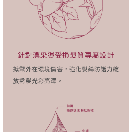
針對漂染燙受損髮質專屬設計
抵禦外在環境傷害，強化髮絲防護力綻
放秀髮光彩亮澤。