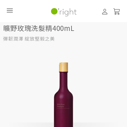
髮絲養護
洗髮精
400mL
曠野玫瑰洗髮精400mL
曠野玫瑰洗髮精400mL
彈韌潤澤 綻放堅毅之美
直購訂閱制
最新活動
零碳禮盒
經典咖啡因系列
髮絲養護
臉部保養
美體保養