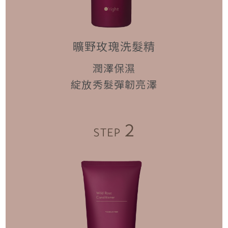
曠野玫瑰洗髮精
潤澤保濕
綻放秀髮彈韌亮澤