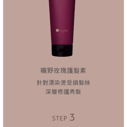
曠野玫瑰護髮素
針對漂染燙受損髮絲
深層修護秀髮