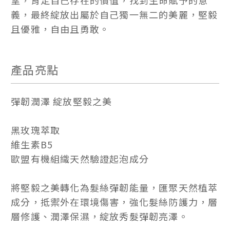
望，肯定自己存在的價值，找到生命賦予的意
義，最終綻放出屬於自己獨一無二的美麗，堅毅
且優雅，自由且勇敢。
產品亮點
彈韌潤澤 綻放堅毅之美
黑玫瑰萃取
維生素B5
歐盟有機組織天然驗證起泡成分
將堅毅之美轉化為髮絲彈韌能量，匯聚天然植萃
成分，抵禦外在環境傷害，強化髮絲防護力，層
層修護、潤澤保濕，綻放秀髮彈韌亮澤。