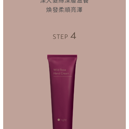
深入髮絲深層滋養
煥發柔順亮澤