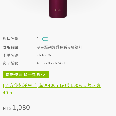
居家生活HOME系列
綠色生活指南
碳排放量
0
適用範圍
專為漂染燙受損髮專屬設計
永續來源
96.65 %
商品編號
4712782267491
最新優惠 擇一選購>>
[全方位純淨生活]洗沐400mL▸贈 100%天然牙膏
40mL
1,080
NT$