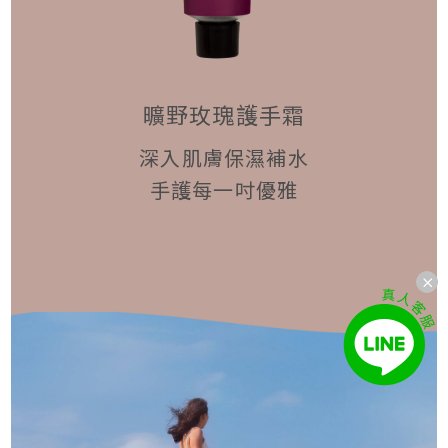
曠野玫瑰護手霜
深入肌膚保濕補水
手護每一吋優雅