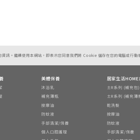
您的資訊。繼續使用本網站，即表示您同意我們將 Cookie 儲存在您的電腦或行動
養
美體保養
居家生活HOME
潔
沐浴乳
±R系列 (補充包)
理
補充薄瓶
±R系列 (補充薄
按摩油
乾洗髮
防蚊液
按摩油
手部清潔/保養
防蚊液
個人口腔護理
手部清潔/保養