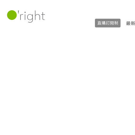
最
直購訂閱制