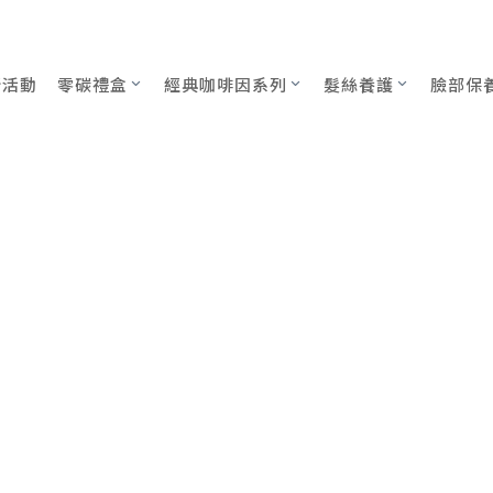
新活動
零碳禮盒
經典咖啡因系列
髮絲養護
臉部保