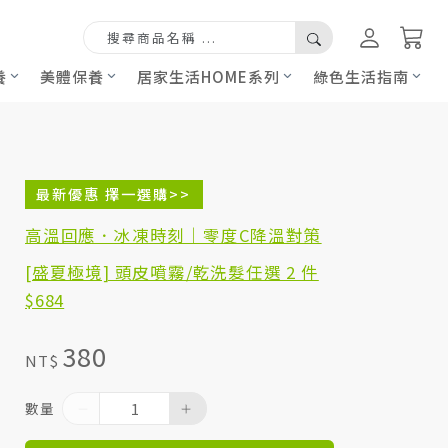
養
美體保養
居家生活HOME系列
綠色生活指南
最新優惠 擇一選購>>
高溫回應．冰凍時刻｜零度C降溫對策
[盛夏極境] 頭皮噴霧/乾洗髮任選 2 件
$684
380
NT$
數量