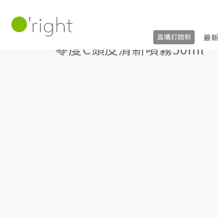
頭皮護理 (養髮液、噴霧)
零度C頭皮清新噴霧
最
直購訂閱制
零度C頭皮清新噴霧50ml