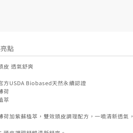
品亮點
頭皮 透氣舒爽
方USDA Biobased天然永續認證
薄荷
植萃
薄荷加紫蘇植萃，雙效頭皮調理配方，一噴清新透氣
：頭皮調理舒暢清新舒爽。