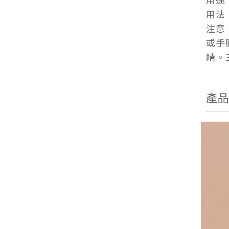
用法
注意
或手
睛。
產