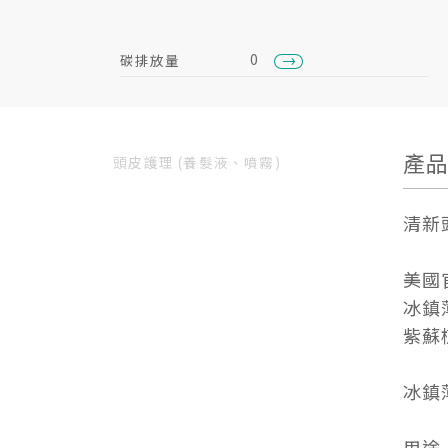
0
碳排放量
產
頭皮護理 (養髮液、噴霧)
清新
美國官
冰鎮
紫蘇
冰鎮
用途