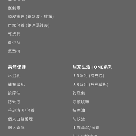
護髮素
頭皮護理 (養髮液、噴霧)
居家保養 (免沖洗護髮)
乾洗髮
造型品
氣墊梳
美體保養
居家生活HOME系列
沐浴乳
±R系列 (補充包)
補充薄瓶
±R系列 (補充薄瓶)
按摩油
乾洗髮
防蚊液
涼感噴霧
手部清潔/保養
按摩油
個人口腔護理
防蚊液
個人香氛
手部清潔/保養