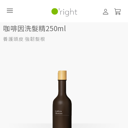
洗髮精
咖啡因洗髮精250ml
咖啡因洗髮精250ml
養護頭皮 強韌髮根
直購訂閱制
最新活動
零碳禮盒
經典咖啡因系列
髮絲養護
臉部保養
美體保養