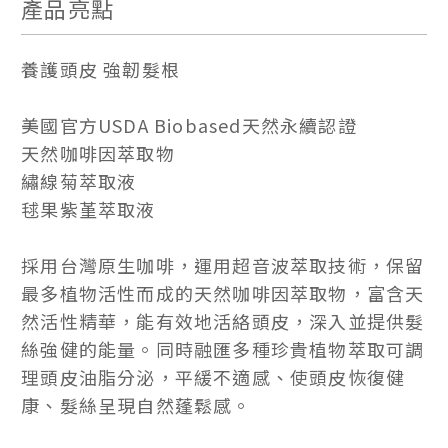
產品亮點
養護頭皮 強韌髮根
美國官方USDA Biobased天然永續認證
天然咖啡因萃取物
繡線菊萃取液
毬果紫堇萃取液
採用台灣原生咖啡，運用超音波萃取技術，保留
最多植物活性而成的天然咖啡因萃取物，富含天
然活性精華，能有效地活絡頭皮，深入並提供髮
絲強健的能量。同時融匯多種珍貴植物萃取可調
理頭皮油脂分泌，平緩不適感、使頭皮恢復健
康、髮絲呈現自然蓬鬆感。