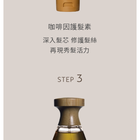
咖啡因護髮素
深入髮芯 修護髮絲
再現秀髮活力