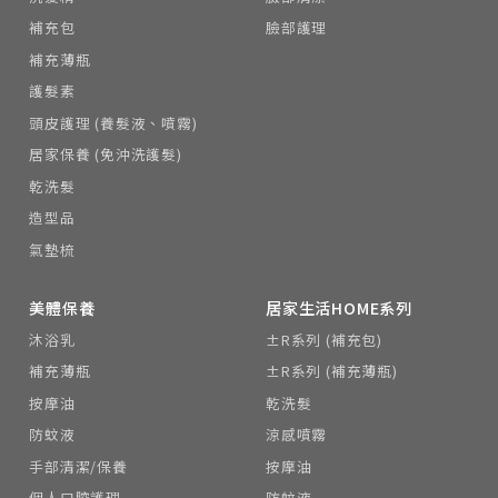
補充包
臉部護理
補充薄瓶
護髮素
頭皮護理 (養髮液、噴霧)
居家保養 (免沖洗護髮)
乾洗髮
造型品
氣墊梳
美體保養
居家生活HOME系列
沐浴乳
±R系列 (補充包)
補充薄瓶
±R系列 (補充薄瓶)
按摩油
乾洗髮
防蚊液
涼感噴霧
手部清潔/保養
按摩油
個人口腔護理
防蚊液