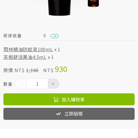
居家生活HOME系列
綠色生活指南
碳排放量
0
雨林精油防蚊液100mL
x 1
茶樹舒活菁油4.5mL
x 1
930
原價 NT$
1,160
NT$
數量
加入購物車
立即結帳