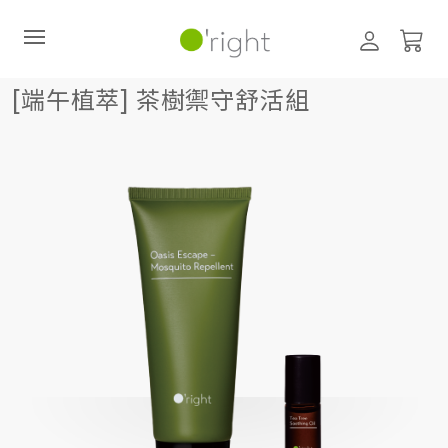
[端午植萃] 茶樹禦守舒活組
[端午植萃] 茶樹禦守舒活組
直購訂閱制
最新活動
零碳禮盒
經典咖啡因系列
髮絲養護
臉部保養
美體保養