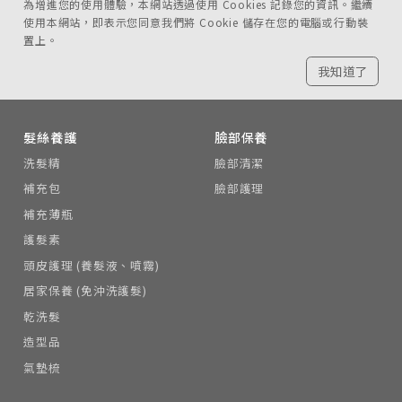
為增進您的使用體驗，本網站透過使用 Cookies 記錄您的資訊。繼續
使用本網站，即表示您同意我們將 Cookie 儲存在您的電腦或行動裝
置上。
我知道了
髮絲養護
臉部保養
洗髮精
臉部清潔
補充包
臉部護理
補充薄瓶
護髮素
頭皮護理 (養髮液、噴霧)
居家保養 (免沖洗護髮)
乾洗髮
造型品
氣墊梳