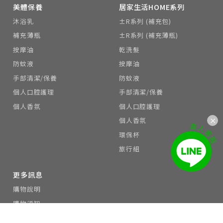
美體保養
居家生活HOME系列
沐浴乳
±R系列 (補充包)
補充薄瓶
±R系列 (補充薄瓶)
按摩油
乾洗髮
防蚊液
按摩油
手部清潔/保養
防蚊液
個人口腔護理
手部清潔/保養
個人香氛
個人口腔護理
個人香氛
環保杯
旅行組
更多訊息
購物說明
購物須知
會員制度