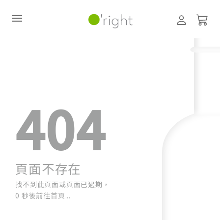
直購訂閱制
最新活動
404
零碳禮盒
經典咖啡因系列
髮絲養護
頁面不存在
找不到此頁面或頁面已過期，
臉部保養
0 秒後前往首頁...
美體保養