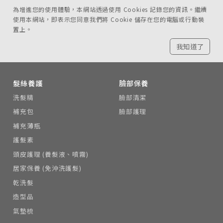
為增進您的使用體驗，本網站透過使用 Cookies 記錄您的資訊。繼續
使用本網站，即表示您同意我們將 Cookie 儲存在您的電腦或行動裝
置上。
我知道了
髮絲養護
臉部保養
洗髮精
臉部清潔
補充包
臉部護理
補充薄瓶
護髮素
頭皮護理 (養髮液、噴霧)
居家保養 (免沖洗護髮)
乾洗髮
造型品
氣墊梳