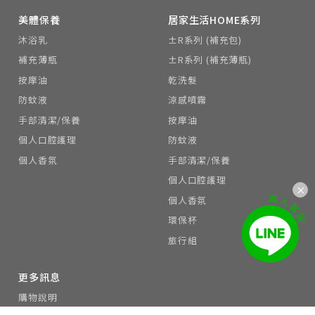
美體保養
居家生活HOME系列
沐浴乳
±R系列 (補充包)
補充薄瓶
±R系列 (補充薄瓶)
按摩油
乾洗髮
防蚊液
涼感噴霧
手部清潔/保養
按摩油
個人口腔護理
防蚊液
個人香氛
手部清潔/保養
個人口腔護理
個人香氛
環保杯
旅行組
更多訊息
購物說明