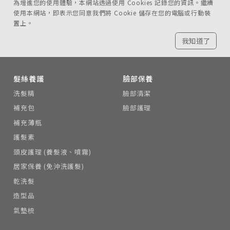
為增進您的使用體驗，本網站透過使用 Cookies 記錄您的資訊。繼續
使用本網站，即表示您同意我們將 Cookie 儲存在您的電腦或行動裝
置上。
我知道了
髮絲養護
臉部保養
洗髮精
臉部清潔
補充包
臉部護理
補充薄瓶
護髮素
頭皮護理 (養髮液、噴霧)
居家保養 (免沖洗護髮)
乾洗髮
造型品
氣墊梳