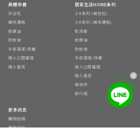
美體保養
居家生活HOME系列
沐浴乳
±R系列 (補充包)
補充薄瓶
±R系列 (補充薄瓶)
按摩油
乾洗髮
防蚊液
按摩油
手部清潔/保養
防蚊液
個人口腔護理
手部清潔/保養
個人香氛
個人口腔護理
個人香氛
環保杯
旅行組
更多訊息
購物說明
購物須知
會員制度