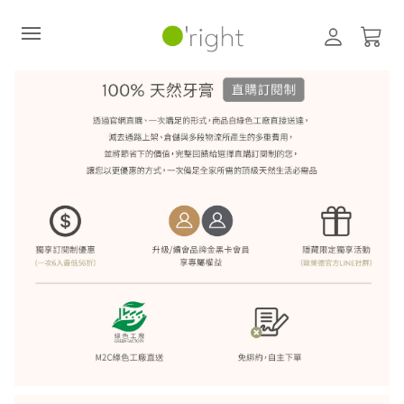
100%天然牙膏95mL▸任選六入$2
直購訂閱制
最新活動
零碳禮盒
經典咖啡因系列
髮絲養護
臉部保養
美體保養