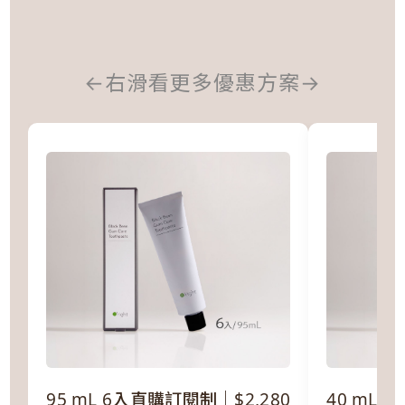
←
右滑看更多優惠方案
→
95 mL 6入直購訂閱制｜$2,280
40 mL 