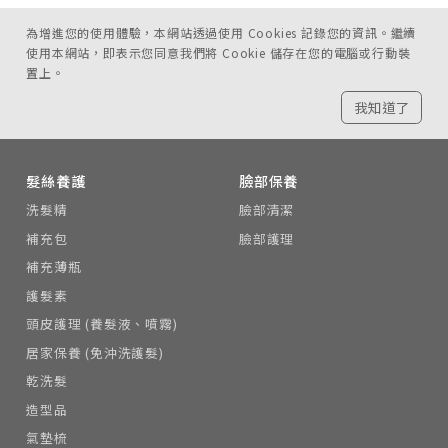
為增進您的使用體驗，本網站透過使用 Cookies 記錄您的資訊。繼續
使用本網站，即表示您同意我們將 Cookie 儲存在您的電腦或行動裝
置上。
我知道了
髮絲養護
臉部保養
洗髮精
臉部清潔
補充包
臉部護理
補充薄瓶
護髮素
頭皮護理 (養髮液、噴霧)
居家保養 (免沖洗護髮)
乾洗髮
造型品
氣墊梳