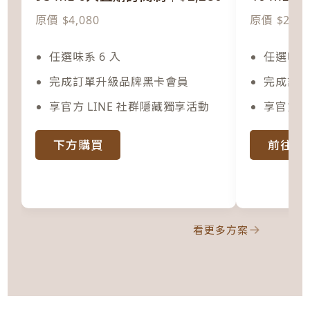
原價 $4,080
原價 $2,28
任選味系 6 入
任選味系 
完成訂單升級品牌黑卡會員
完成訂
享官方 LINE 社群隱藏獨享活動
享官方 
下方購買
前往購
→
看更多方案