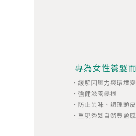
專為女性養髮
・緩解因壓力與環境
・強健滋養髮根
・防止異味、調理頭皮
・重現秀髮自然豐盈感