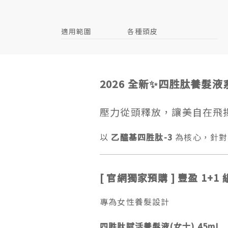
適用範圍
各種頭皮
2026 全新✨四胜肽養髮液
壓力從頭釋放，讓美自在飛
以
乙醯基四胜肽-3
為核心，針對
[ 官網獨家預購 ] 豐盈 1+1 
專為女性養髮設計
四胜肽賦活養髮液(女士) 45mL