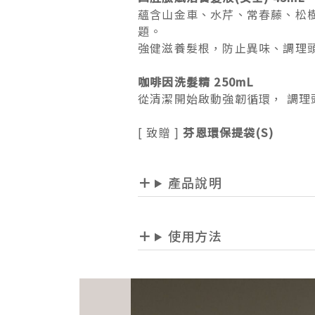
蘊含山金車、水芹、常春藤、松
題。
強健滋養髮根，防止異味、調理
咖啡因洗髮精 250mL
從清潔開始啟動強韌循環， 調理
[ 致贈 ]
芬恩環保提袋(S)
產品說明
使用方法