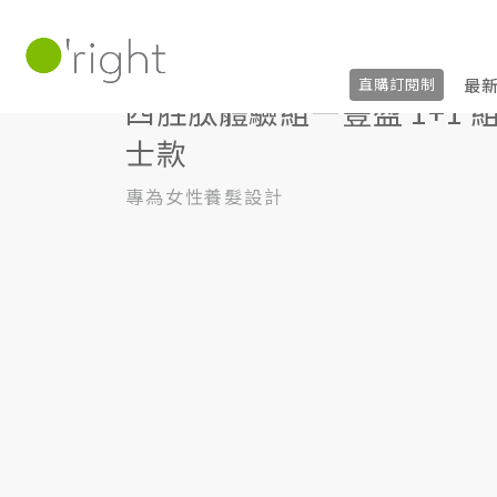
四胜肽體驗組—豐盈 1+1 組｜女士款
最
直購訂閱制
四胜肽體驗組—豐盈 1+1 
士款
專為女性養髮設計