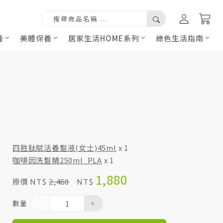
養
美體保養
居家生活HOME系列
綠色生活指南
四胜肽賦活養髮液(女士)45ml
x 1
咖啡因洗髮精250ml_PLA
x 1
1,880
原價 NT$
2,460
NT$
數量