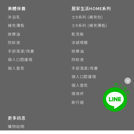
美體保養
居家生活HOME系列
沐浴乳
±R系列 (補充包)
補充薄瓶
±R系列 (補充薄瓶)
按摩油
乾洗髮
防蚊液
涼感噴霧
手部清潔/保養
按摩油
個人口腔護理
防蚊液
個人香氛
手部清潔/保養
個人口腔護理
個人香氛
環保杯
旅行組
更多訊息
購物說明