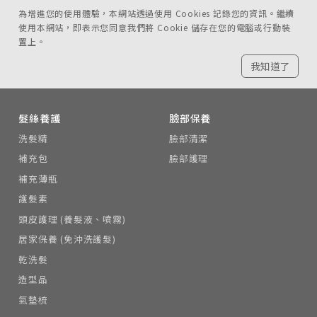
為增進您的使用體驗，本網站透過使用 Cookies 記錄您的資訊。繼續
使用本網站，即表示您同意我們將 Cookie 儲存在您的電腦或行動裝
置上。
我知道了
髮絲養護
臉部保養
洗髮精
臉部清潔
補充包
臉部護理
補充薄瓶
護髮素
頭皮護理 (養髮液、噴霧)
居家保養 (免沖洗護髮)
乾洗髮
造型品
氣墊梳